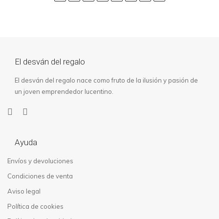
era:
es:
70,00€.
20,00€.
El desván del regalo
El desván del regalo nace como fruto de la ilusión y pasión de
un joven emprendedor lucentino.
Ayuda
Envíos y devoluciones
Condiciones de venta
Aviso legal
Política de cookies