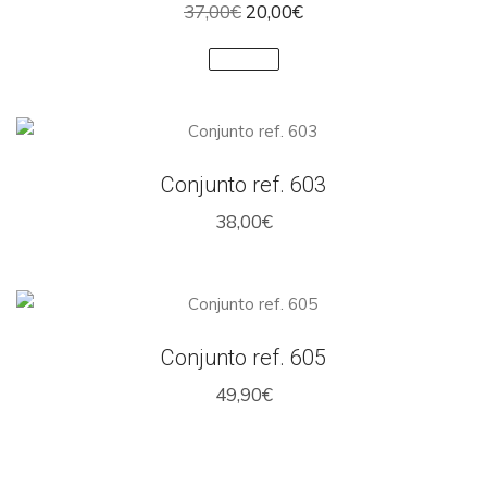
El
El
37,00
€
20,00
€
precio
precio
original
actual
Talla única
era:
es:
37,00€.
20,00€.
Conjunto ref. 603
38,00
€
Conjunto ref. 605
49,90
€